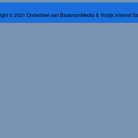
ight © 2021 Onderdeel van
BaakmanMedia
&
Vrolijk Internet S