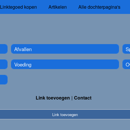
Linktegoed kopen
Artikelen
Alle dochterpagina's
Afvallen
S
Voeding
O
Link toevoegen
Contact
Link toevoegen